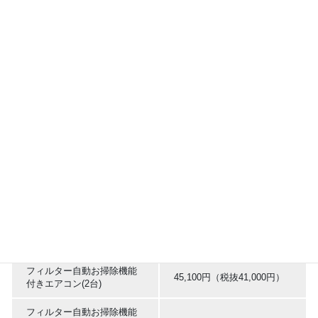
標準料金表
■家庭用壁掛けタイプ(幅120cm未満)
クリーニング料金
標準料金
1台目
14,300円（税抜13,000円）
2台セットで
23,100円（税抜21,000円）
3台目から追加1台ごとに
11,550円（税抜10,500円）
フィルター自動お掃除機能
25,300円（税抜23,000円）
付きエアコン(1台)
フィルター自動お掃除機能
45,100円（税抜41,000円）
付きエアコン(2台)
フィルター自動お掃除機能