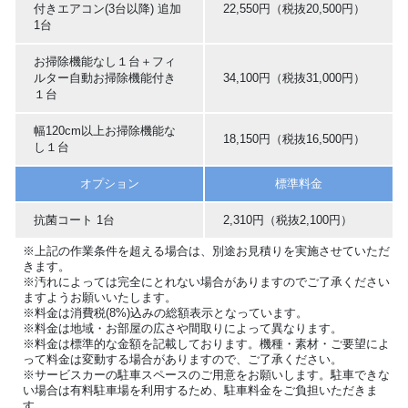
付きエアコン(3台以降) 追加
22,550円（税抜20,500円）
1台
お掃除機能なし１台＋フィ
ルター自動お掃除機能付き
34,100円（税抜31,000円）
１台
幅120cm以上お掃除機能な
18,150円（税抜16,500円）
し１台
オプション
標準料金
抗菌コート 1台
2,310円（税抜2,100円）
※上記の作業条件を超える場合は、別途お見積りを実施させていただ
きます。
※汚れによっては完全にとれない場合がありますのでご了承ください
ますようお願いいたします。
※料金は消費税(8%)込みの総額表示となっています。
※料金は地域・お部屋の広さや間取りによって異なります。
※料金は標準的な金額を記載しております。機種・素材・ご要望によ
って料金は変動する場合がありますので、ご了承ください。
※サービスカーの駐車スペースのご用意をお願いします。駐車できな
い場合は有料駐車場を利用するため、駐車料金をご負担いただきま
す。