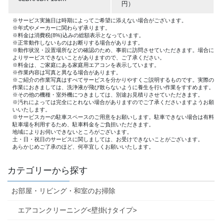
円）
※サービス実施日は時期によってご希望に添えない場合がございます。
※年式やメーカーに関わらず承ります。
※料金は消費税(8%)込みの総額表示となっています。
※正常動作しないものはお断りする場合があります。
※動作状況・設置場所などの確認のため、事前に訪問させていただきます。場合に
よりサービスできないことがありますので、ご了承ください。
※料金は、ご家庭にある家庭用エアコンを表示しています。
※作業内容は写真と異なる場合があります。
※ご紹介の作業写真はすべてサービスを分かりやすくご説明するものです。実際の
作業におきましては、洗浄液が飛び散らないように養生を行い作業をすすめます。
※その他の機種・室外機につきましては、別途お見積りさせていただきます。
※汚れによっては完全にとれない場合がありますのでご了承くださいますようお願
いいたします。
※サービスカーの駐車スペースのご用意をお願いします。駐車できない場合は有料
駐車場を利用するため、駐車料金をご負担いただきます。
地域によりお伺いできないところがございます。
土・日・祝日のサービスに関しましては、お受けできないことがございます。
あらかじめご了承のほど、何卒宜しくお願いいたします。
カテゴリーから探す
お部屋・リビング・和室のお掃除
エアコンクリーニング<壁掛けタイプ>